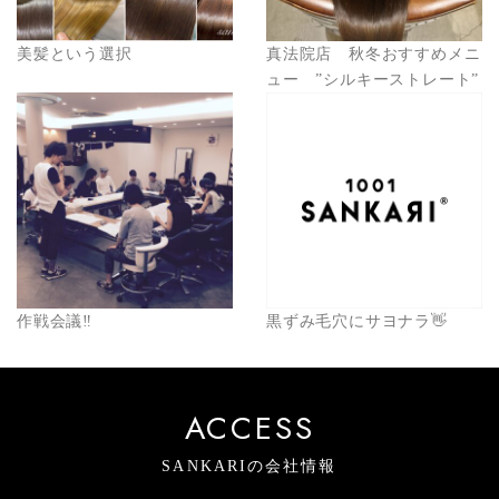
美髪という選択
真法院店 秋冬おすすめメニ
ュー ”シルキーストレート”
作戦会議‼️
黒ずみ毛穴にサヨナラ👋
ACCESS
SANKARIの会社情報