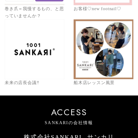
巻き爪＝我慢するもの、と思
お客様♡new footnail♡
っていませんか？
未来の店長会議‼️
船木店レッスン風景
ACCESS
SANKARIの会社情報
株式会社SANKARI
サンカリ