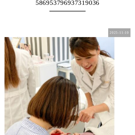
586953796937319036
2025-11-10