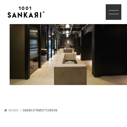
HOME
>
586953796937319036