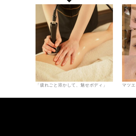
「疲れごと溶かして、魅せボディ」
マツエ