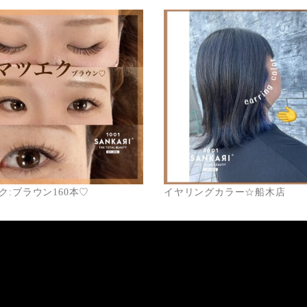
ク:ブラウン160本♡
イヤリングカラー☆船木店