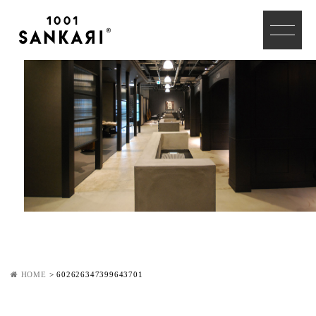
HOME
>
602626347399643701