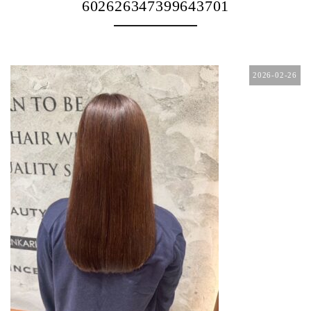
602626347399643701
2026-02-26