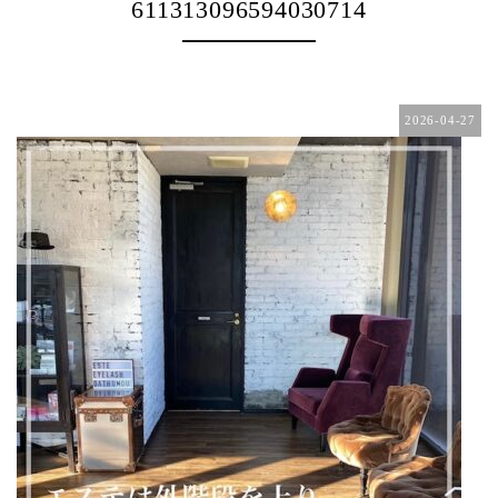
611313096594030714
2026-04-27