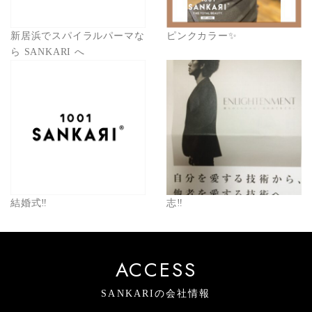
新居浜でスパイラルパーマな
ピンクカラー✨
ら SANKARI へ
結婚式‼︎
志‼︎
ACCESS
SANKARIの会社情報