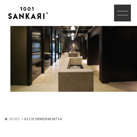
HOME
>
611313096594030714