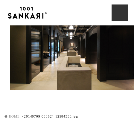
HOME
>
20140709-033624-12984350.jpg