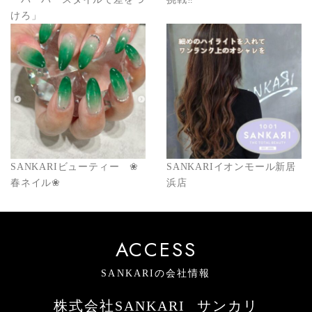
けろ」
SANKARIビューティー ❀
SANKARIイオンモール新居
春ネイル❀
浜店
ACCESS
SANKARIの会社情報
株式会社SANKARI
サンカリ