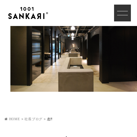
HOME
>
社長ブログ
>
志‼︎