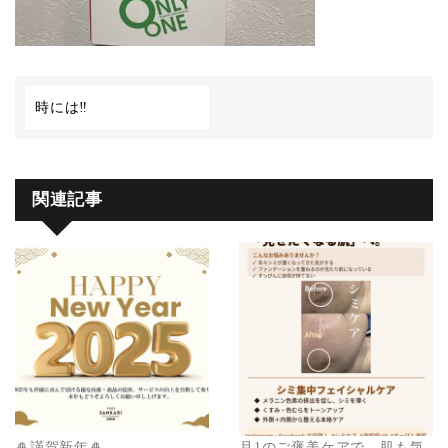
時には‼️
関連記事
🎍謹賀新年🎍
月1のご褒美ケアで、肌も気