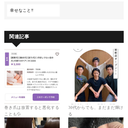
幸せなこと‼️
関連記事
巻き爪は放置すると悪化する
30代からでも、まだまだ輝け
ことも💦
る