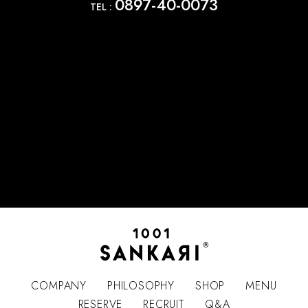
0897-40-0073
TEL :
COMPANY
PHILOSOPHY
SHOP
MENU
RESERVE
RECRUIT
Q&A