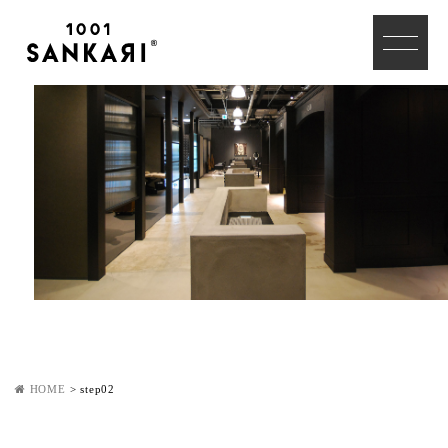
HOME
>
step02