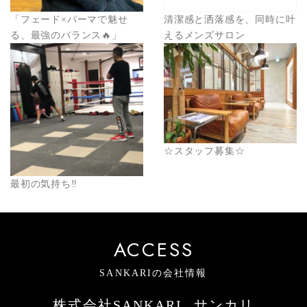
「フェード×パーマで魅せ
清潔感と洒落感を、同時に叶
る、最強のバランス🔥」
えるメンズサロン
☆スタッフ募集☆
最初の気持ち‼️
ACCESS
SANKARIの会社情報
株式会社SANKARI
サンカリ