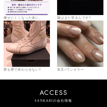
痩せにくくなった体に。
陽はまた登るんです‼️
夢を夢で終わらせない‼️
美爪×ワンカラー
ACCESS
SANKARIの会社情報