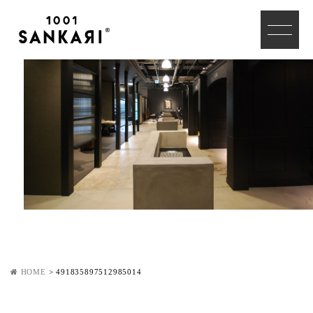
HOME
>
491835897512985014