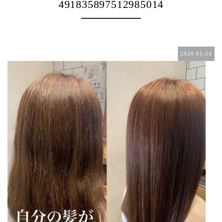
491835897512985014
2024-01-24