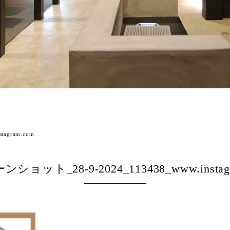
agram.com
ショット_28-9-2024_113438_www.instagr