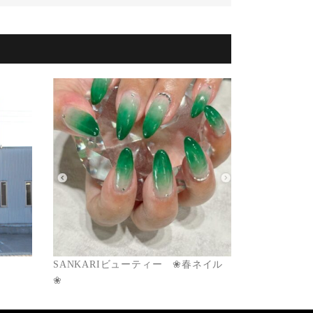
SANKARIビューティー ❀春ネイル
❀