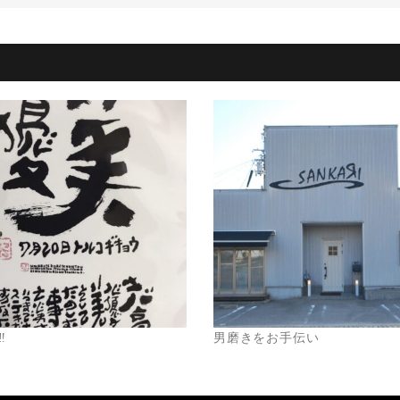
️
男磨きをお手伝い