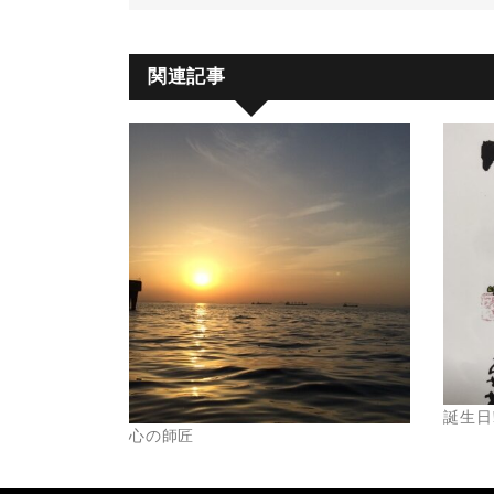
関連記事
誕生日‼
心の師匠