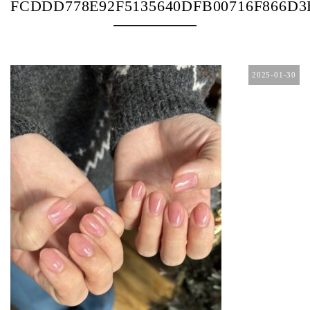
FCDDD778E92F5135640DFB00716F866D3
2025-01-30