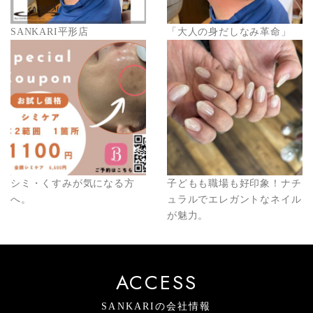
SANKARI平形店
「大人の身だしなみ革命」
シミ・くすみが気になる方
子どもも職場も好印象！ナチ
へ。
ュラルでエレガントなネイル
が魅力。
ACCESS
SANKARIの会社情報