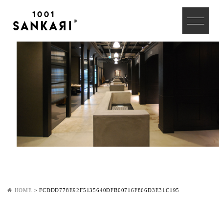
HOME
>
FCDDD778E92F5135640DFB00716F866D3E31C195