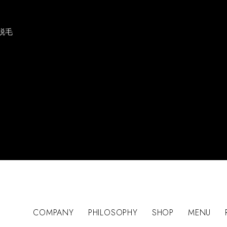
脱毛
COMPANY
PHILOSOPHY
SHOP
MENU