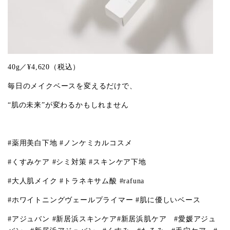
40g
／¥
4,620
（税込）
毎日のメイクベースを変えるだけで、
“肌の未来”が変わるかもしれません
#
薬用美白下地
#
ノンケミカルコスメ
#
くすみケア
#
シミ対策
#
スキンケア下地
#
大人肌メイク
#
トラネキサム酸
#rafuna
#
ホワイトニングヴェールプライマー
#
肌に優しいベース
#
アジュバン
#
新居浜スキンケア
#
新居浜肌ケア
#
愛媛アジュ