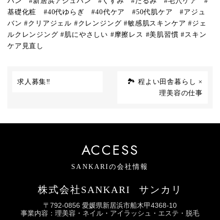
バン
#
新居浜アジュバン
#
くすみ
#
たるみ
#
毛穴ケア
#
基礎化粧
#40
代ゆらぎ
#40
代ケア
#50
代肌ケア
#
アジュ
バン
#
クリアジェル
#
クレンジング
#
敏感肌スキンケア
#
ジェ
ルクレンジング
#
肌にやさしい
#
摩擦レス
#
美肌習慣
#
スキン
ケア見直し
求人募集‼
🏞 程よい田舎暮らし ×
理美容の仕事
ACCESS
SANKARIの会社情報
株式会社SANKARI
サンカリ
〒792-0856 愛媛県新居浜市船木甲4368-10
事業内容：理美容・ネイル・アイラッシュ・エステ・脱毛