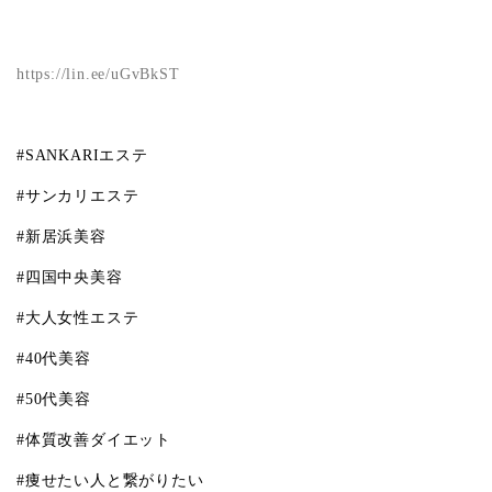
https://lin.ee/uGvBkST
#SANKARI
エステ
#
サンカリエステ
#
新居浜美容
#
四国中央美容
#
大人女性エステ
#40
代美容
#50
代美容
#
体質改善ダイエット
#
痩せたい人と繋がりたい