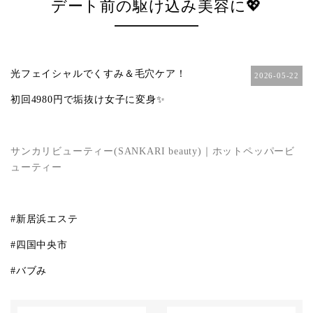
デート前の駆け込み美容に💖
光フェイシャルでくすみ＆毛穴ケア！
2026-05-22
初回
4980
円で垢抜け女子に変身✨
サンカリビューティー(SANKARI beauty)｜ホットペッパービ
ューティー
#
新居浜エステ
#
四国中央市
#
バブみ