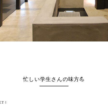
忙しい学生さんの味方💪
ET
！