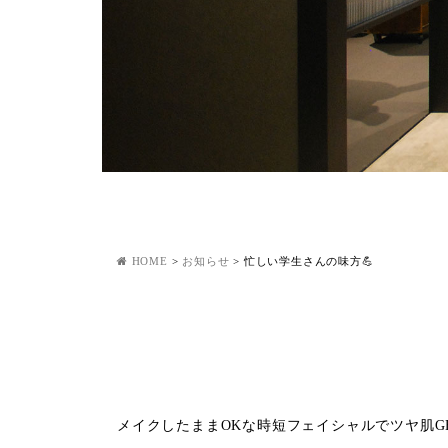
HOME
>
お知らせ
>
忙しい学生さんの味方💪
メイクしたまま
OK
な時短フェイシャルでツヤ肌
G