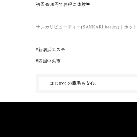
初回
4980
円でお得に体験🌟
サンカリビューティー(SANKARI beauty)｜
#新居浜エステ
#
四国中央市
はじめての脱毛も安心。