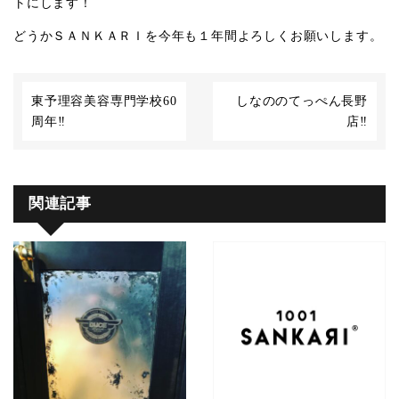
トにします！
どうかＳＡＮＫＡＲＩを今年も１年間よろしくお願いします。
東予理容美容専門学校60
しなののてっぺん長野
周年‼︎
店‼︎
関連記事