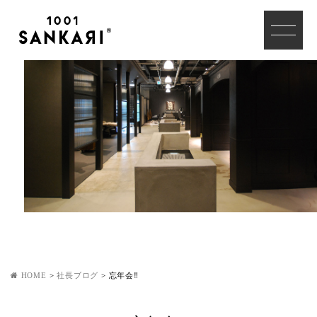
HOME
>
社長ブログ
>
忘年会‼︎