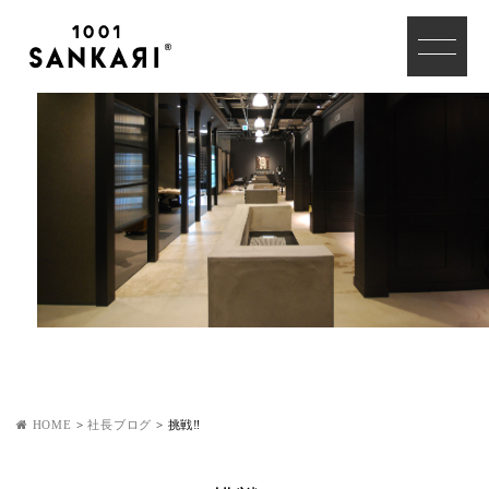
HOME
>
社長ブログ
>
挑戦‼️