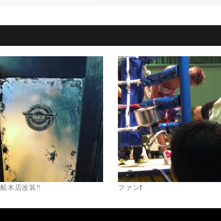
年船木店改装‼️
ファン❗️