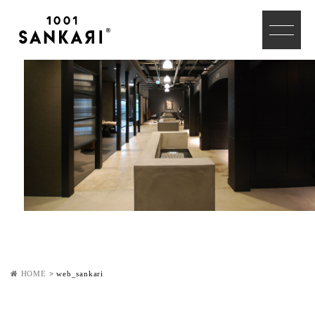
HOME
>
web_sankari