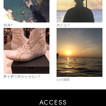
熱海‼︎
侍とは？
夢を夢で終わらせない‼️
心の師匠
ACCESS